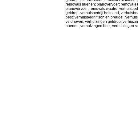
geldrop; pianovervoer; removals helmond; 
removals nuenen; pianovervoer; removals b
pianovervoer; removals waalre; verhuisbedri
geldrop; verhuisbedrijf helmond; verhuisbed
best; verhuisbedrijf son en breugel; verhui
veldhoven; verhuizingen geldrop; verhuiz
nuenen; verhuizingen best; verhuizingen s