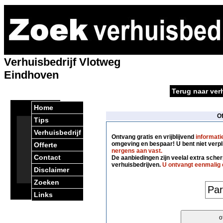
Verhuisbedrijf Vlotweg
Eindhoven
Terug naar ver
Home
O
Tips
Verhuisbedrijf
Ontvang gratis en vrijblijvend
informati
omgeving en bespaar! U bent niet verpl
Offerte
nergens aan vast.
Contact
De aanbiedingen zijn veelal extra scherp
verhuisbedrijven.
U ontvangt eenmalig 
Disclaimer
Zoeken
Links