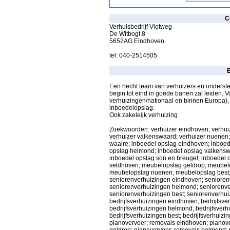
C
Verhuisbedrijf Vlotweg
De Witbogt 8
5652AG Eindhoven
tel: 040-2514505
E
Een hecht team van verhuizers en onderste
begin tot eind in goede banen zal leiden. Vo
verhuizingen/nationaal en binnen Europa),
inboedelopslag.
Ook zakeleijk verhuizing
Zoekwoorden: verhuizer eindhoven; verhuiz
verhuizer valkenswaard; verhuizer nuenen; 
waalre; inboedel opslag eindhoven; inboed
opslag helmond; inboedel opslag valkensw
inboedel opslag son en breugel; inboedel
veldhoven; meubelopslag geldrop; meubel
meubelopslag nuenen; meubelopslag best;
seniorenverhuizingen eindhoven; senioren
seniorenverhuizingen helmond; seniorenv
seniorenverhuizingen best; seniorenverhui
bedrijfsverhuizingen eindhoven; bedrijfsve
bedrijfsverhuizingen helmond; bedrijfsver
bedrijfsverhuizingen best; bedrijfsverhuizi
pianovervoer; removals eindhoven; pianov