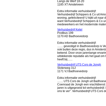
Langs de Werf 18-20
1185 XT Amstelveen
Extra informatie verhuisbedrijf:
Verhuisbedrijf Schippers & Co uit Ams
woning, gefeliciteerd! U kijkt uit naar
want Verhuisbedrijf Schippers & Co ui
medewerkers en het modernste materiaa
Verhuisbedrijf Ketel
Postbus 199
1170 AD Badhoevedorp
Extra informatie verhuisbedrijf:
........ gevestigd in Badhoevedorp is 
ook buiten deze regio, dus in Amsterd
bekend. Door onze jarenlange ervaring
uitstekende reputatie als het gaat o
heeft bij.......
Verhuisbedrijf UTS Cors de Jongh
Sloterweg 312
1171 VJ Badhoevedorp
Extra informatie verhuisbedrijf:
........ UTS Cors de Jongh uit Badhoe
Coenraad de Jongh een vrachtdienst p
jaren is uitgegroeid tot verhuisbedrijf
ons te ver”. Verhuisbedrijf UTS Cors de 