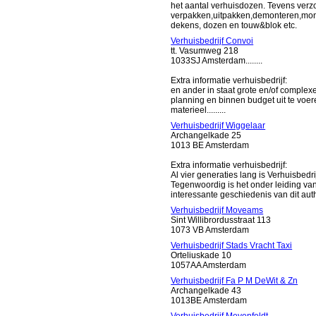
het aantal verhuisdozen. Tevens verz
verpakken,uitpakken,demonteren,monte
dekens, dozen en touw&blok etc.
Verhuisbedrijf Convoi
tt. Vasumweg 218
1033SJ Amsterdam........
Extra informatie verhuisbedrijf:
en ander in staat grote en/of comple
planning en binnen budget uit te voer
materieel.........
Verhuisbedrijf Wiggelaar
Archangelkade 25
1013 BE Amsterdam
Extra informatie verhuisbedrijf:
Al vier generaties lang is Verhuisbed
Tegenwoordig is het onder leiding van
interessante geschiedenis van dit auth
Verhuisbedrijf Moveams
Sint Willibrordusstraat 113
1073 VB Amsterdam
Verhuisbedrijf Stads Vracht Taxi
Orteliuskade 10
1057AA Amsterdam
Verhuisbedrijf Fa P M DeWit & Zn
Archangelkade 43
1013BE Amsterdam