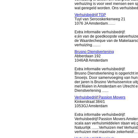
verhuizing is voor veel mensen een s
wat geregeld worden. Ons verhuisbedrij
Verhuisbedrijf TGP
Tuyl van Serooskerkenweg 21
1076 JA Amsterdam........
Extra informatie verhuisbedrijf:
e;én van de goedkoopste vakverhuizer
de Waardecheque van de Makelaarsc
verhuizing.........
Brusno Dienstverlening
Abberdaan 192
1046AB Amsterdam
Extra informatie verhuisbedrijf:
Brusno Dienstverlening is opgericht 
Snoeijs. Door samenvoeging van hun
der jaren is Brusno Verhuisservice u
met filialen in Amsterdam en Utrecht 
Dienstverlening .......
Verhuisbedrijf Passion Movers
Kinkerstraat 384/1
1053GJ Amsterdam
Extra informatie verhuisbedrijf:
Verhuisbedrijf Passion Movers Amst
scala aan verhuismiddelen staan wij g
Natuurlijk ........Verhuizen met Verhu
verhuizen met maximale zekerheid!.....