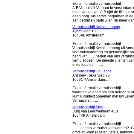
Extra informatie verhuisbedrijf:
A-B Verhuislift-Verhuur te Amsterdam 
medewerker van A-B rijdt de lift bij u
geen borg. Als eerste begonnen in de
aan bedrijf en particulier. Nu meer dan 
Verhuisbedrijf Kwinkelenberg
Tijnmuiden 18
1046AL Amsterdam
Extra informatie verhuisbedrijf:
Verhuisbedrijf Kwinkelenberg uit Amst
veel vakmanschap en persoonlijke aan
bedrijven.........heden van ons verhui
verhuisdozen. De meeste clienten ver
in de loop der ........
Verhuisbedrijf Coulance
Anthony Fokkerweg 75
1059CP Amsterdam........
Extra informatie verhuisbedrijf:
waarden voldoen om een beroep te ku
kunt u contact opnemen met uw Erken
Verhuizers.........
Verhuisbedrijf Snel
Burg van Leeuwenlaan 43/1
1064KK Amsterdam
Extra informatie verhuisbedrijf:
........ de trap verhuisd kan worden?-
grote stukken (Kasten, tafels, bankste