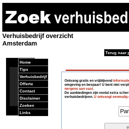
Verhuisbedrijf overzicht
Amsterdam
Terug naar 
Home
Tips
Verhuisbedrijf
Ontvang gratis en vrijblijvend
informati
Offerte
omgeving en bespaar! U bent niet verpl
nergens aan vast.
Contact
De aanbiedingen zijn veelal extra scherp
verhuisbedrijven.
U ontvangt eenmalig 
Disclaimer
Zoeken
Links