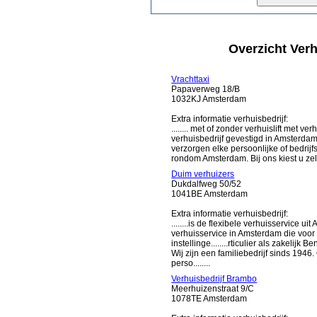
Overzicht Verh
Vrachttaxi
Papaverweg 18/B
1032KJ Amsterdam
Extra informatie verhuisbedrijf:
........ met of zonder verhuislift met v
verhuisbedrijf gevestigd in Amsterda
verzorgen elke persoonlijke of bedrijfs
rondom Amsterdam. Bij ons kiest u zelf 
Duim verhuizers
Dukdalfweg 50/52
1041BE Amsterdam
Extra informatie verhuisbedrijf:
........is de flexibele verhuisservice 
verhuisservice in Amsterdam die voor 
instellinge........rticulier als zakelij
Wij zijn een familiebedrijf sinds 1946
perso........
Verhuisbedrijf Brambo
Meerhuizenstraat 9/C
1078TE Amsterdam