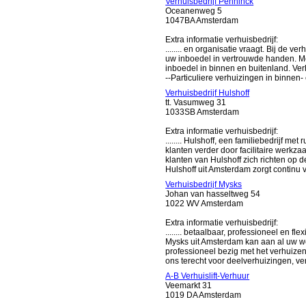
Verhuisbedrijf Penninck
Oceanenweg 5
1047BA Amsterdam
Extra informatie verhuisbedrijf:
........ en organisatie vraagt. Bij de 
uw inboedel in vertrouwde handen. Me
inboedel in binnen en buitenland. Ver
--Particuliere verhuizingen in binnen- 
Verhuisbedrijf Hulshoff
tt. Vasumweg 31
1033SB Amsterdam
Extra informatie verhuisbedrijf:
........ Hulshoff, een familiebedrijf 
klanten verder door facilitaire werk
klanten van Hulshoff zich richten op 
Hulshoff uit Amsterdam zorgt continu 
Verhuisbedrijf Mysks
Johan van hasseltweg 54
1022 WV Amsterdam
Extra informatie verhuisbedrijf:
........ betaalbaar, professioneel en fl
Mysks uit Amsterdam kan aan al uw w
professioneel bezig met het verhuizen 
ons terecht voor deelverhuizingen, verh
A-B Verhuislift-Verhuur
Veemarkt 31
1019 DA Amsterdam