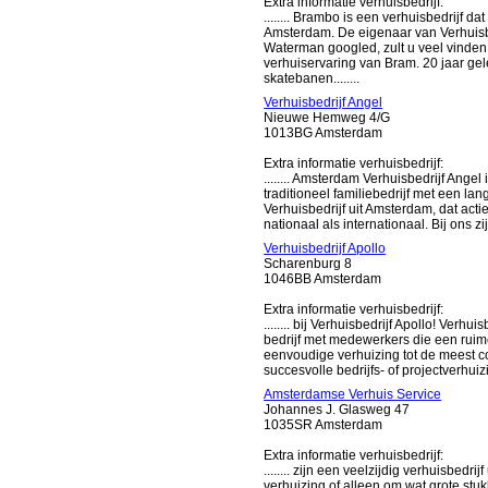
Extra informatie verhuisbedrijf:
........ Brambo is een verhuisbedrijf d
Amsterdam. De eigenaar van Verhuisb
Waterman googled, zult u veel vinden
verhuiservaring van Bram. 20 jaar g
skatebanen........
Verhuisbedrijf Angel
Nieuwe Hemweg 4/G
1013BG Amsterdam
Extra informatie verhuisbedrijf:
........ Amsterdam Verhuisbedrijf Ange
traditioneel familiebedrijf met een l
Verhuisbedrijf uit Amsterdam, dat acti
nationaal als internationaal. Bij ons z
Verhuisbedrijf Apollo
Scharenburg 8
1046BB Amsterdam
Extra informatie verhuisbedrijf:
........ bij Verhuisbedrijf Apollo! Verh
bedrijf met medewerkers die een rui
eenvoudige verhuizing tot de meest c
succesvolle bedrijfs- of projectverhui
Amsterdamse Verhuis Service
Johannes J. Glasweg 47
1035SR Amsterdam
Extra informatie verhuisbedrijf:
........ zijn een veelzijdig verhuisbed
verhuizing of alleen om wat grote stu