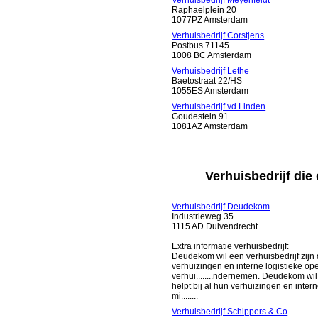
Verhuisbedrijf Meyenfeldt
Raphaelplein 20
1077PZ Amsterdam
Verhuisbedrijf Corstjens
Postbus 71145
1008 BC Amsterdam
Verhuisbedrijf Lethe
Baetostraat 22/HS
1055ES Amsterdam
Verhuisbedrijf vd Linden
Goudestein 91
1081AZ Amsterdam
Verhuisbedrijf die
Verhuisbedrijf Deudekom
Industrieweg 35
1115 AD Duivendrecht
Extra informatie verhuisbedrijf:
Deudekom wil een verhuisbedrijf zijn 
verhuizingen en interne logistieke ope
verhui........ndernemen. Deudekom wil
helpt bij al hun verhuizingen en inter
mi........
Verhuisbedrijf Schippers & Co