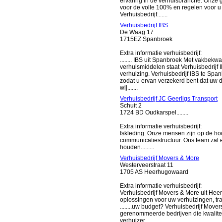
ervaring in de verhuisbranche. Onze g
voor de volle 100% en regelen voor u 
Verhuisbedrijf.......
Verhuisbedrijf IBS
De Waag 17
1715EZ Spanbroek
Extra informatie verhuisbedrijf:
........ IBS uit Spanbroek Met vakbe
verhuismiddelen staat Verhuisbedrijf 
verhuizing. Verhuisbedrijf IBS te Sp
zodat u ervan verzekerd bent dat uw 
wij.......
Verhuisbedrijf JC Geerligs Transport
Schuit 2
1724 BD Oudkarspel........
Extra informatie verhuisbedrijf:
fskleding. Onze mensen zijn op de ho
communicatiestructuur. Ons team zal e
houden.........
Verhuisbedrijf Movers & More
Westerveerstraat 11
1705 AS Heerhugowaard
Extra informatie verhuisbedrijf:
Verhuisbedrijf Movers & More uit Heer
oplossingen voor uw verhuizingen, tra
........uw budget? Verhuisbedrijf Mov
gerenommeerde bedrijven die kwaliteit
verhuizer........