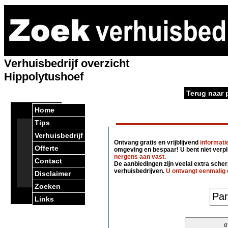
Verhuisbedrijf overzicht
Hippolytushoef
Terug naar 
Home
Tips
Verhuisbedrijf
Ontvang gratis en vrijblijvend
informati
Offerte
omgeving en bespaar! U bent niet verpl
nergens aan vast.
Contact
De aanbiedingen zijn veelal extra scherp
verhuisbedrijven.
U ontvangt eenmalig 
Disclaimer
Zoeken
Links