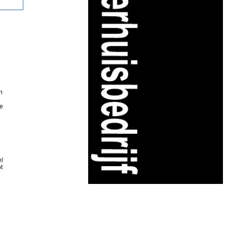
n
ge
el
t