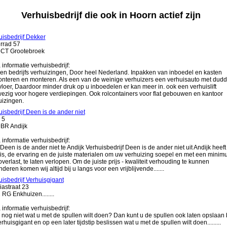
Verhuisbedrijf die ook in Hoorn actief zijn
uisbedrijf Dekker
rrad 57
CT Grootebroek
 informatie verhuisbedrijf:
... en bedrijfs verhuizingen, Door heel Nederland. Inpakken van inboedel en kasten
nteren en monteren. Als een van de weinige verhuizers een verhuisauto met dudd
loer, Daardoor minder druk op u inboedelen er kan meer in. ook een verhuislift
ezig voor hogere verdiepingen. Ook rolcontainers voor flat gebouwen en kantoor
uizingen.
isbedrijf Deen is de ander niet
 5
BR Andijk
 informatie verhuisbedrijf:
... Deen is de ander niet te Andijk Verhuisbedrijf Deen is de ander niet uit Andijk heeft
is, de ervaring en de juiste materialen om uw verhuizing soepel en met een mini
verlast, te laten verlopen. Om de juiste prijs - kwaliteit verhouding te kunnen
deren komen wij altijd bij u langs voor een vrijblijvende.......
isbedrijf Verhuisgigant
iastraat 23
RG Enkhuizen........
 informatie verhuisbedrijf:
 nog niet wat u met de spullen wilt doen? Dan kunt u de spullen ook laten opslaan b
rhuisgigant en op een later tijdstip beslissen wat u met de spullen wilt doen.........