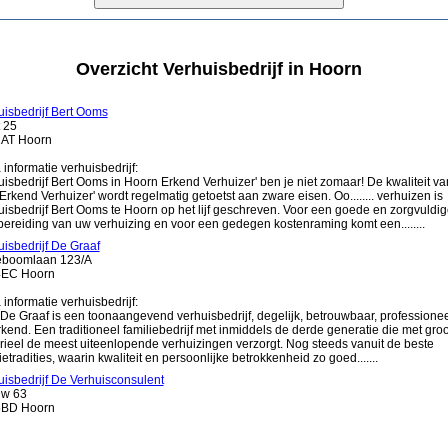
Overzicht Verhuisbedrijf in Hoorn
uisbedrijf Bert Ooms
 25
AT Hoorn
 informatie verhuisbedrijf:
isbedrijf Bert Ooms in Hoorn Erkend Verhuizer' ben je niet zomaar! De kwaliteit va
Erkend Verhuizer' wordt regelmatig getoetst aan zware eisen. Oo........ verhuizen is
uisbedrijf Bert Ooms te Hoorn op het lijf geschreven. Voor een goede en zorgvuldi
bereiding van uw verhuizing en voor een gedegen kostenraming komt een........
uisbedrijf De Graaf
boomlaan 123/A
EC Hoorn
 informatie verhuisbedrijf:
... De Graaf is een toonaangevend verhuisbedrijf, degelijk, betrouwbaar, professione
kend. Een traditioneel familiebedrijf met inmiddels de derde generatie die met groo
rieel de meest uiteenlopende verhuizingen verzorgt. Nog steeds vanuit de beste
ietradities, waarin kwaliteit en persoonlijke betrokkenheid zo goed.......
uisbedrijf De Verhuisconsulent
uw 63
BD Hoorn