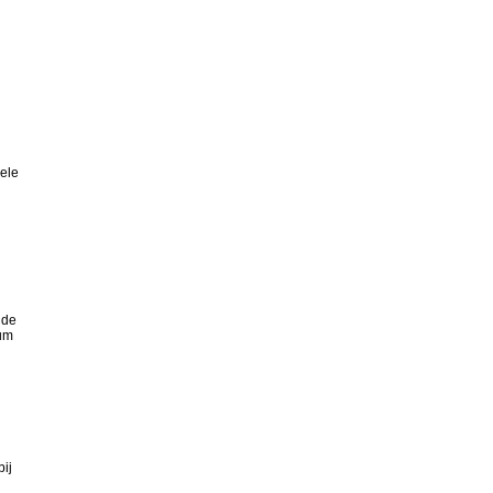
ele
 de
mum
ij