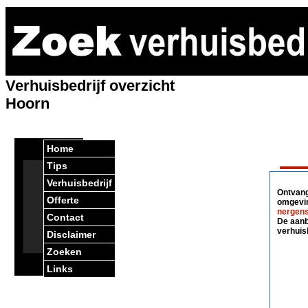
Verhuisbedrijf overzicht
Hoorn
Home
Tips
Verhuisbedrijf
Ontvang 
Offerte
omgevin
nergens
Contact
De aanbi
verhuis
Disclaimer
Zoeken
Links