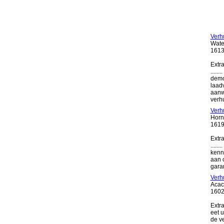
Verh
Wate
1613
Extra
.....
demo
laadv
aanw
verh
Verhu
Horn
1619
Extra
.....
kenn
aan o
garan
Verhu
Acac
1602 
Extra
eet u
de ve