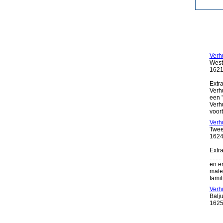
Verh
West
1621
Extra
Verhu
een '
Verh
voor
Verh
Twee
1624
Extra
.....
en er
mate
famil
Verh
Balj
1625