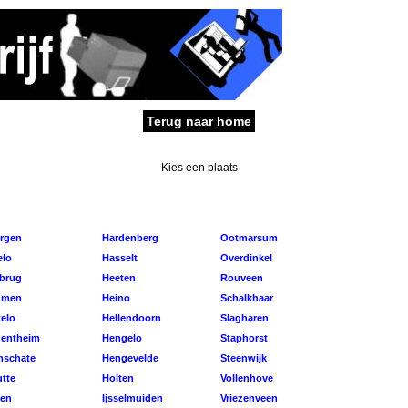
Terug naar home
Kies een plaats
rgen
Hardenberg
Ootmarsum
lo
Hasselt
Overdinkel
brug
Heeten
Rouveen
hmen
Heino
Schalkhaar
elo
Hellendoorn
Slagharen
entheim
Hengelo
Staphorst
schate
Hengevelde
Steenwijk
utte
Holten
Vollenhove
en
Ijsselmuiden
Vriezenveen