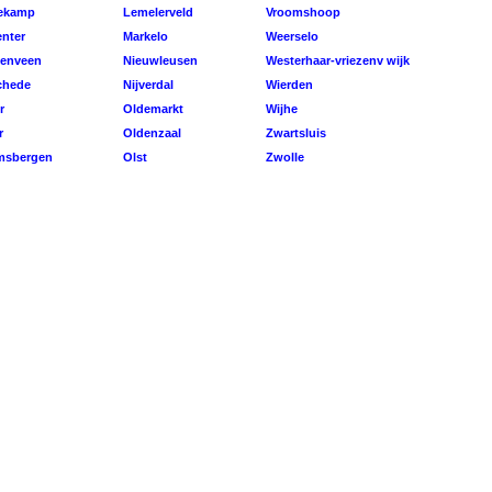
ekamp
Lemelerveld
Vroomshoop
nter
Markelo
Weerselo
enveen
Nieuwleusen
Westerhaar-vriezenv wijk
chede
Nijverdal
Wierden
r
Oldemarkt
Wijhe
r
Oldenzaal
Zwartsluis
sbergen
Olst
Zwolle