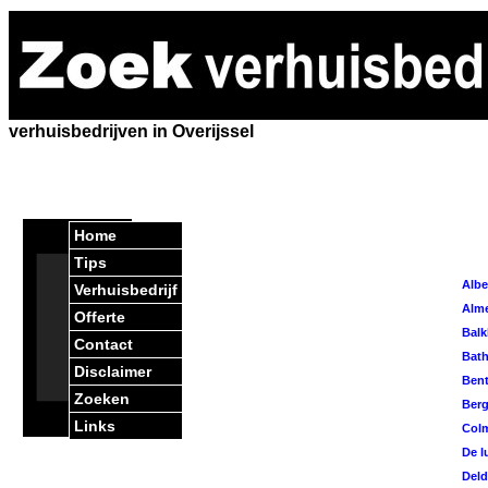
verhuisbedrijven in Overijssel
Home
Tips
Albe
Verhuisbedrijf
Alme
Offerte
Balk
Contact
Bat
Disclaimer
Bent
Zoeken
Berg
Links
Colm
De l
Deld