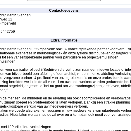
Contactgegevens
rijf Martin Slangen
rweg 12
impelveld
 - 5442759
Extra informatie
rijf Martin Slangen uit Simpelveld: ook uw vanzelfsprekende partner voor verhuiz
nationale exepertise in meubellogistiek én onze fysieke distributie- en opslagfacilit
tot een vanzelfsprekende partner voor particuliere en projectverhuizingen.
rhuizingen
en voor particulier of bedrijfBedrijven die verhuizen naar een nieuwe locatie of int
en van bijvoorbeeld een afdeling of een archief, vinden in onze afdeling Verhuizi
, zorgzame partner. U profiteert van onze grote kennis en onze professionele aan
izing bereiden we tot in detail voor. U en uw medewerkers worden gedurende het 
timaal begeleid, ongeacht of het nu gaat om voorraadmagazijnen, archieven, afdeli
drijf.
n de mensen, de middelen en de ervaring om ook gecompliceerde en veelomvatt
huizingen soepel en probleemloos te laten verlopen. Dankzij een strakke planning 
gelijk kostbare werktijd van uw medewerekers verloren.
aken we goede afspraken en voorzien wij uw medewerkers van uitgebreide verhui
ucties. Niets laten we aan het toeval over en u komt dan ook nooit voor verrassinge
 met liftParticuliere verhuizingen