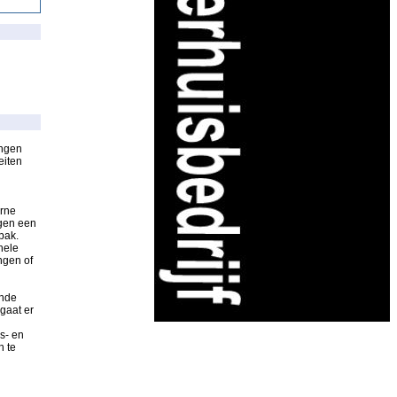
ingen
eiten
erne
ngen een
pak.
hele
ngen of
ende
gaat er
s- en
n te