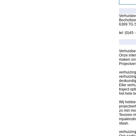
Verhuisbed
Bocholtze
6369 TG S
tel: (0)45
Verhuisbed
Onze inter
maken ons 
Projectve
verhuizing
verhuizing
deskundige
Elke verhu
traject op
het hele be
Wij hebbe
projectver
zo min mo
Tevoren m
inpakinstr
staan.
verhuizing