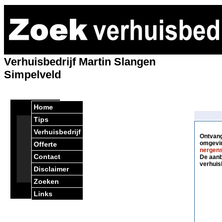
Verhuisbedrijf Martin Slangen
Simpelveld
Home
Tips
Verhuisbedrijf
Ontvang 
omgevin
Offerte
nergens
Contact
De aanbi
verhuis
Disclaimer
Zoeken
Links