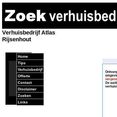
Verhuisbedrijf Atlas
Rijsenhout
Home
Tips
Verhuisbedrijf
Ontvang 
omgevin
Offerte
nergens
Contact
De aanbi
verhuis
Disclaimer
Zoeken
Links