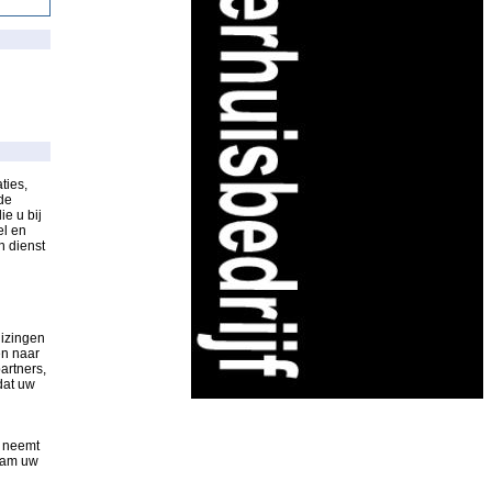
ties,
de
ie u bij
el en
n dienst
uizingen
en naar
artners,
dat uw
d neemt
rdam uw