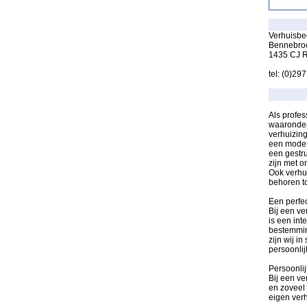
Verhuisbed
Bennebro
1435 CJ R
tel: (0)29
Als profes
waaronder
verhuizing
een moder
een gestru
zijn met 
Ook verhui
behoren t
Een perfec
Bij een ve
is een int
bestemmin
zijn wij i
persoonlij
Persoonli
Bij een ve
en zoveel 
eigen verh