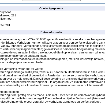
Contactgegevens
rijf Atlas
ekerweg 281
ijsenhout
7 348281
Extra informatie
sionele verhuisgroep, VCA-ISO 9001 gecertificeerd en lid van alle brancheorganisa
 de Erkende Verhuizers, kunnen wij zorg dragen voor een perfecte uitvoering van 
 van uw inboedel. Verhuisbedrijf Atlas uit Amsterdam beschikt over alle faciliteiten d
n verhuisbedrijf mag verwachten; gekwalificeerd personeel, hoogwaardig materie
ctureerde organisatie. Indien u uw inboedel dient op te slaan, dan kunnen wij u va
onze geconditioneerde opslagruimten.
zingen op internationaal en intercontinentaal gebied, met een wereldwijd netwerk,
ot onze dagelijkse werkzaamheden.
te verhuizing, waar ook ter wereld
rhuizing komt nogal wat kijken, zeker als u naar het buitenland verhuist. Atlas Verh
ernationaal verhuisbedrijf gevestigd in Amsterdam en verzorgt wekelijks verhuizing
gen over de hele wereld. Dankzij deze ervaring en ons wereldwijde netwerk van p
n staat om een perfecte verhuizing voor u te organiseren. Zo kunt u erop vertrouwen 
ke spullen vellig en efficiënt aankomen op uw nieuwe adres, waar ook ter wereld!
jke begeleiding
rhuizing is het prettig als er iemand is die met u meedenkt, de verantwoordelijkhei
mogelijk formaliteiten voor u regelt. Daarom heeft u bij Atlas Verhuisbedrijf Amste
uiscoördinator die ervoor zorgt dat uw verhuizing zorgeloos en perfect verloopt.