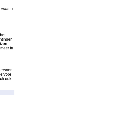
, waar u
het
chtingen
uizen
 meer in
 persoon
 ervoor
ich ook