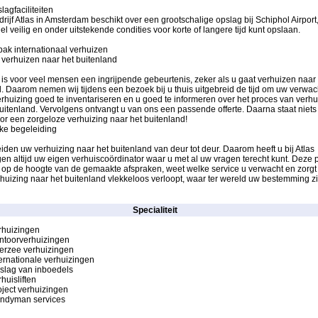
agfaciliteiten
rijf Atlas in Amsterdam beschikt over een grootschalige opslag bij Schiphol Airport
l veilig en onder uitstekende condities voor korte of langere tijd kunt opslaan.
ak internationaal verhuizen
 verhuizen naar het buitenland
is voor veel mensen een ingrijpende gebeurtenis, zeker als u gaat verhuizen naar 
. Daarom nemen wij tijdens een bezoek bij u thuis uitgebreid de tijd om uw verwa
rhuizing goed te inventariseren en u goed te informeren over het proces van verh
uitenland. Vervolgens ontvangt u van ons een passende offerte. Daarna staat niets
r een zorgeloze verhuizing naar het buitenland!
jke begeleiding
iden uw verhuizing naar het buitenland van deur tot deur. Daarom heeft u bij Atlas
en altijd uw eigen verhuiscoördinator waar u met al uw vragen terecht kunt. Deze
g op de hoogte van de gemaakte afspraken, weet welke service u verwacht en zorgt
huizing naar het buitenland vlekkeloos verloopt, waar ter wereld uw bestemming z
Specialiteit
rhuizingen
ntoorverhuizingen
erzee verhuizingen
ternationale verhuizingen
slag van inboedels
huisliften
oject verhuizingen
ndyman services