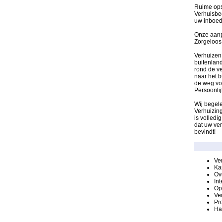
Ruime opsl
Verhuisbed
uw inboede
Onze aanp
Zorgeloos
Verhuizen 
buitenland
rond de ve
naar het b
de weg voo
Persoonli
Wij begele
Verhuizing
is volledi
dat uw ver
bevindt!
Ve
Ka
Ov
In
Op
Ver
Pr
Ha