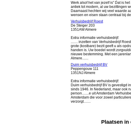
Werk alsof het van jezelf is” Dat is he
antiek tot modern, al uw bezittingen
Daarnaast hechten wij veel waarde aa
wensen en eisen staan centraal bij de v
Verhuisbedrijf Roest
De Steiger 203
1351AW Almere
Extra informatie verhuisbedrijf:
........ inzetten van Verhuisbedrijf Roe
grote (kostbare) bezit geeft u als opd
handen is. Uw boedel wordt zorgvuldig
nieuwe bestemming. Met een jarenlang
Almere.......
Duim verhuisbedrijf BV
Peppengouw 111
1351NJ Almere
Extra informatie verhuisbedrijf:
Duim verhuisbedrijf BV is gevestigd i
sinds 1946. In Nederland, maar ook n
person........e uit Amsterdam Verhuisbe
Amsterdam die voor zowel particuliere
verzorgt........
Plaatsen i