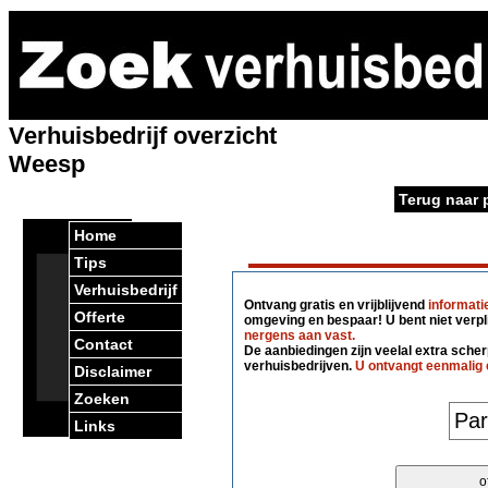
Verhuisbedrijf overzicht
Weesp
Terug naar 
Home
Tips
Verhuisbedrijf
Ontvang gratis en vrijblijvend
informati
Offerte
omgeving en bespaar! U bent niet verpl
nergens aan vast.
Contact
De aanbiedingen zijn veelal extra scherp
verhuisbedrijven.
U ontvangt eenmalig 
Disclaimer
Zoeken
Links