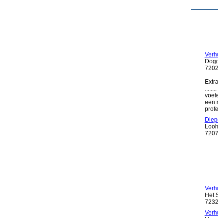
Verhu
Dogg
7202
Extra
.....
voete
een 
profe
Diep
Looh
7207
Verh
Het 
7232
Verhu