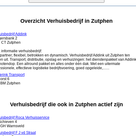
Overzicht Verhuisbedrijf in Zutphen
isbedrijf Addink
ersbank 2
 CT Zutphen
 informatie verhuisbedrijf:
... partner; flexibel, betrokken en dynamisch. Verhuisbedrijf Addink uit Zutphen ten
n uit. Transport, distributie, opslag en verhuizingen: het dienstenpakket van Addink
notendop. Een allround pakket en alles onder één dak. Met een uitermate
ssionele, effectieve logistieke bedrijfsvoering, goed opgeleide,.......
erink Transport
orst 6
BM Zutphen
Verhuisbedrijf die ook in Zutphen actief zijn
uisbedrijf Roca Verhuisservice
Schieven 4
GH Warnsveld
isbedrijf F J vd Straat