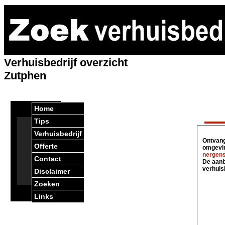
Verhuisbedrijf overzicht
Zutphen
Home
Tips
Verhuisbedrijf
Ontvang 
Offerte
omgevin
nergens
Contact
De aanbi
verhuis
Disclaimer
Zoeken
Links