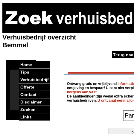
Verhuisbedrijf overzicht
Bemmel
Terug naa
Home
Tips
Verhuisbedrijf
Ontvang gratis en vrijblijvend
informati
Offerte
omgeving en bespaar! U bent niet verpl
nergens aan vast.
Contact
De aanbiedingen zijn veelal extra scherp
verhuisbedrijven.
U ontvangt eenmalig 
Disclaimer
Zoeken
Links