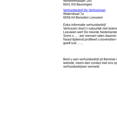
Wilhelminalaan 140
6641 KN Beuningen
Verhuisbedrijf De Verhuisman
Waterstraat 7a
6658 AA Beneden Leeuwen
Extra informatie verhuisbedrijf:
Verhuizen doet U natuurlijk niet iede
Leeuwen wel! De meeste Nederlanders
Soms v........eer mensen laten daarom
Naast tijdwinst profiteert u bovendie
geeft rust ........
Bent u een verhuisbedrijf uit Bemmel o
website, neem dan contact met ons o
verhuisbedrijven vermeld.