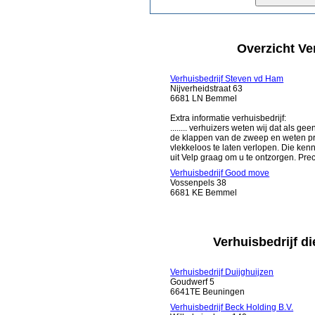
Overzicht Ve
Verhuisbedrijf Steven vd Ham
Nijverheidstraat 63
6681 LN Bemmel
Extra informatie verhuisbedrijf:
........ verhuizers weten wij dat als g
de klappen van de zweep en weten pr
vlekkeloos te laten verlopen. Die ken
uit Velp graag om u te ontzorgen. Precie
Verhuisbedrijf Good move
Vossenpels 38
6681 KE Bemmel
Verhuisbedrijf di
Verhuisbedrijf Duijghuijzen
Goudwerf 5
6641TE Beuningen
Verhuisbedrijf Beck Holding B.V.