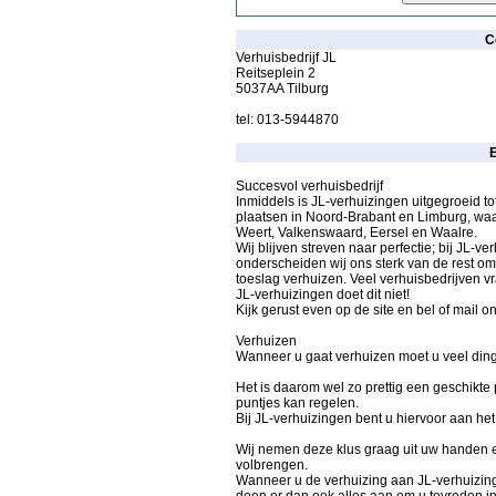
C
Verhuisbedrijf JL
Reitseplein 2
5037AA Tilburg
tel: 013-5944870
E
Succesvol verhuisbedrijf
Inmiddels is JL-verhuizingen uitgegroeid to
plaatsen in Noord-Brabant en Limburg, wa
Weert, Valkenswaard, Eersel en Waalre.
Wij blijven streven naar perfectie; bij JL-v
onderscheiden wij ons sterk van de rest om
toeslag verhuizen. Veel verhuisbedrijven 
JL-verhuizingen doet dit niet!
Kijk gerust even op de site en bel of mail on
Verhuizen
Wanneer u gaat verhuizen moet u veel din
Het is daarom wel zo prettig een geschikte p
puntjes kan regelen.
Bij JL-verhuizingen bent u hiervoor aan het 
Wij nemen deze klus graag uit uw handen en
volbrengen.
Wanneer u de verhuizing aan JL-verhuizing