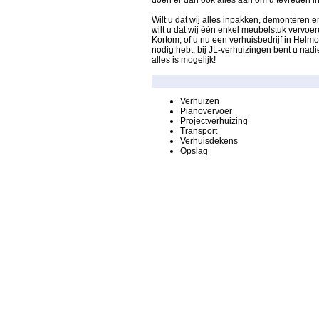
doen er dan ook alles aan om u tevreden in
Wilt u dat wij alles inpakken, demonteren en
wilt u dat wij één enkel meubelstuk vervoer
Kortom, of u nu een verhuisbedrijf in Helmo
nodig hebt, bij JL-verhuizingen bent u nadi
alles is mogelijk!
Verhuizen
Pianovervoer
Projectverhuizing
Transport
Verhuisdekens
Opslag