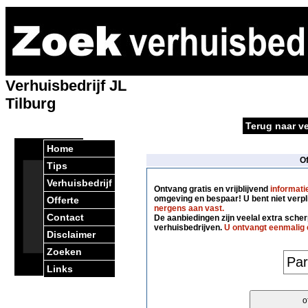
Verhuisbedrijf JL
Tilburg
Terug naar ve
Home
O
Tips
Verhuisbedrijf
Ontvang gratis en vrijblijvend
informati
omgeving en bespaar! U bent niet verpl
Offerte
nergens aan vast.
Contact
De aanbiedingen zijn veelal extra scherp
verhuisbedrijven.
U ontvangt eenmalig 
Disclaimer
Zoeken
Links