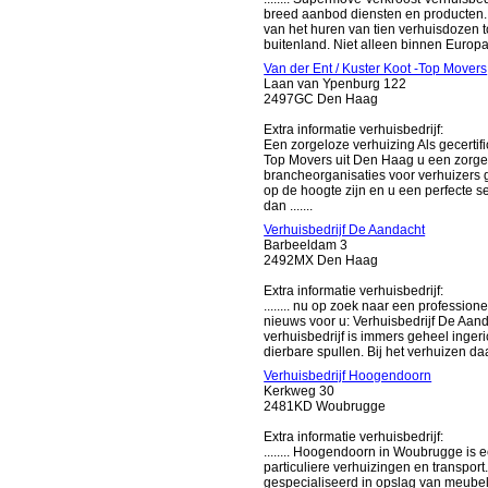
breed aanbod diensten en producten. U
van het huren van tien verhuisdozen to
buitenland. Niet alleen binnen Europa,
Van der Ent / Kuster Koot -Top Movers
Laan van Ypenburg 122
2497GC Den Haag
Extra informatie verhuisbedrijf:
Een zorgeloze verhuizing Als gecertifi
Top Movers uit Den Haag u een zorgel
brancheorganisaties voor verhuizers 
op de hoogte zijn en u een perfecte s
dan .......
Verhuisbedrijf De Aandacht
Barbeeldam 3
2492MX Den Haag
Extra informatie verhuisbedrijf:
........ nu op zoek naar een professio
nieuws voor u: Verhuisbedrijf De Aan
verhuisbedrijf is immers geheel inger
dierbare spullen. Bij het verhuizen da
Verhuisbedrijf Hoogendoorn
Kerkweg 30
2481KD Woubrugge
Extra informatie verhuisbedrijf:
........ Hoogendoorn in Woubrugge is e
particuliere verhuizingen en transpor
gespecialiseerd in opslag van meubele