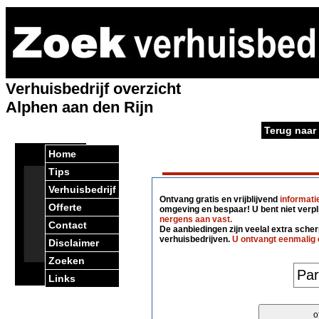
Verhuisbedrijf overzicht
Alphen aan den Rijn
Terug naar
Home
Tips
Verhuisbedrijf
Ontvang gratis en vrijblijvend
informati
Offerte
omgeving en bespaar! U bent niet verpl
nergens aan vast.
Contact
De aanbiedingen zijn veelal extra scherp
verhuisbedrijven.
U ontvangt eenmalig 
Disclaimer
Zoeken
Links