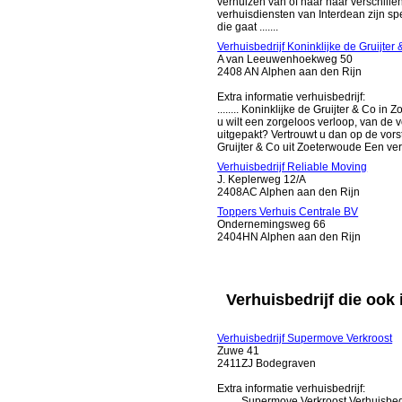
verhuizen van of naar naar verschille
verhuisdiensten van Interdean zijn s
die gaat .......
Verhuisbedrijf Koninklijke de Gruijter
A van Leeuwenhoekweg 50
2408 AN Alphen aan den Rijn
Extra informatie verhuisbedrijf:
........ Koninklijke de Gruijter & Co
u wilt een zorgeloos verloop, van de v
uitgepakt? Vertrouwt u dan op de vorst
Gruijter & Co uit Zoeterwoude Een verh
Verhuisbedrijf Reliable Moving
J. Keplerweg 12/A
2408AC Alphen aan den Rijn
Toppers Verhuis Centrale BV
Ondernemingsweg 66
2404HN Alphen aan den Rijn
Verhuisbedrijf die ook 
Verhuisbedrijf Supermove Verkroost
Zuwe 41
2411ZJ Bodegraven
Extra informatie verhuisbedrijf:
........ Supermove Verkroost Verhuisb